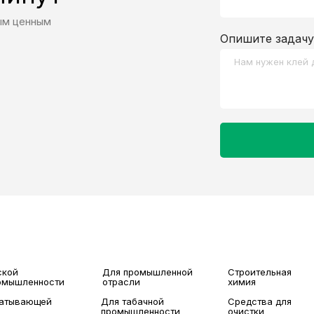
ым ценным
Опишите задачу
ской
Для промышленной
Строительная
ромышленности
отрасли
химия
батывающей
Для табачной
Средства для
промышленности
очистки