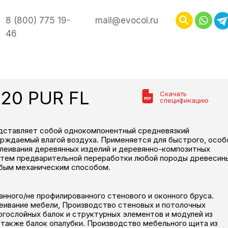
8 (800) 775 19-
mail@evocol.ru
46
20 PUR FL
Скачать
спецификацию
дставляет собой однокомпонентный средневязкий
ерждаемый влагой воздуха. Применяется для быстрого, особ
клеивания деревянных изделий и деревянно-композитных
утем предварительной переработки любой породы древесин
юбым механическим способом.
нного/не профилированного стенового и оконного бруса.
еивание мебели, Производство стеновых и потолочных
огослойных балок и структурных элементов и модулей из
 также балок опалубки. Производство мебельного щита из