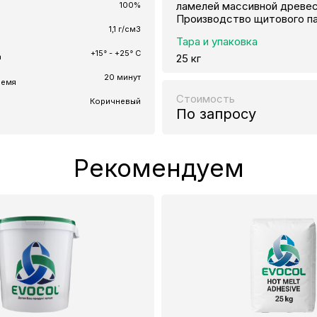
ламелей массивной древес
100%
Производство щитового па
1,1 г/см3
Тара и упаковка
+15° - +25° C
а
25 кг
20 минут
ремя
Стоимость
Коричневый
По запросу
Рекомендуем