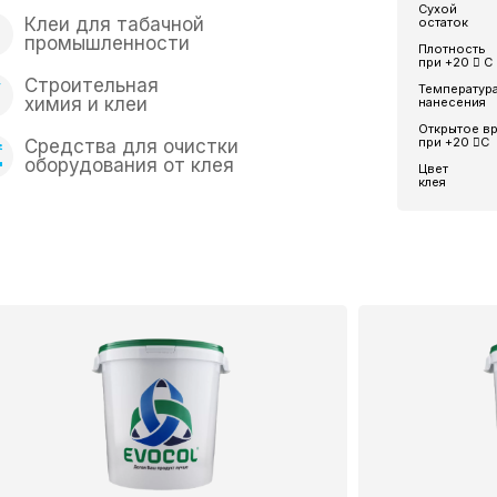
Сухой
Клеи для табачной
остаток
промышленности
Плотность
при +20  С
Строительная
Температур
химия и клеи
нанесения
Открытое в
при +20 С
Средства для очистки
оборудования от клея
Цвет
клея