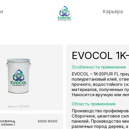
ти
Карьера
EVOCOL 1K-
Особенности применения
EVOCOL – 1K-20PUR FL пре
полиуретановый клей, отв
прочного, водостойкого с
материалов, полученных п
Наносится вручную или л
Область применения
Артикул: 123213213
Производство профилирова
Сборочное, шкантовое скл
панелей. Производство мн
рукфильд,
5000-8000
 об/мин.)
различных пород дерева, а