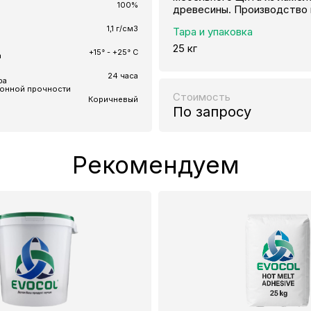
100%
древесины. Производство
1,1 г/см3
Тара и упаковка
25 кг
+15° - +25° C
а
24 часа
ра
ионной прочности
Стоимость
Коричневый
По запросу
Рекомендуем