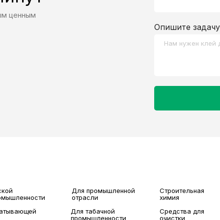
ым ценным
Опишите задачу
ской
Для промышленной
Строительная
ромышленности
отрасли
химия
батывающей
Для табачной
Средства для
промышленности
очистки