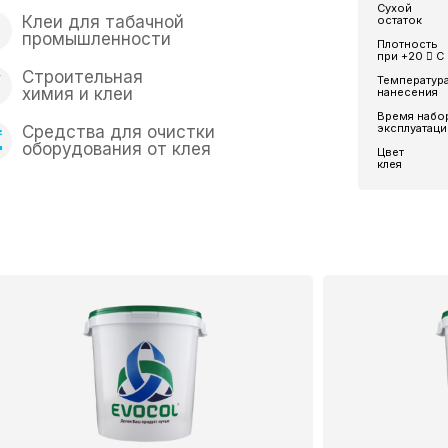
Сухой
Клеи для табачной
остаток
промышленности
Плотность
при +20  С
Строительная
Температур
химия и клеи
нанесения
Время набо
эксплуатац
Средства для очистки
оборудования от клея
Цвет
клея