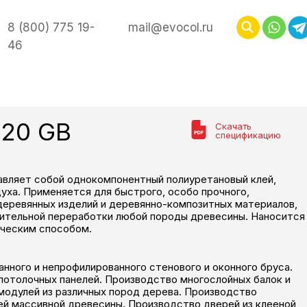
8 (800) 775 19-
mail@evocol.ru
46
-20 GB
Скачать
спецификацию
авляет собой однокомпонентный полиуретановый клей,
уха. Применяется для быстрого, особо прочного,
деревянных изделий и деревянно-композитных материалов,
ительной переработки любой породы древесины. Наносится
ическим способом.
нного и непрофилированного стенового и оконного бруса.
потолочных панелей. Производство многослойных балок и
модулей из различных пород дерева. Производство
ей массивной древесины. Производство дверей из клееной