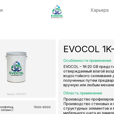
ти
Карьера
EVOCOL 1K
Особенности применения
EVOCOL – 1K-20 GB предст
отверждаемый влагой возд
водостойкого склеивания 
полученных путем предвар
вручную или любым механ
Область применения
Артикул: 123213213
Производство профилирова
Производство стеновых и 
рукфильд,
7000-9000
структурных элементов и 
 об/мин.)
мебельного щита из ламел